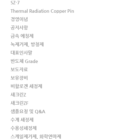
SZ-7
Thermal Radiation Copper Pin
경영이념
공지사항
금속 에칭제
녹제거제, 방청제
대표인사말
반도체 Grade
보도자료
보유장비
비할로겐 세정제
새크린Z
새크린ZF
샘플요청 및 Q&A
수계 세정제
수용성세정제
스케일제거제, 화학연마제