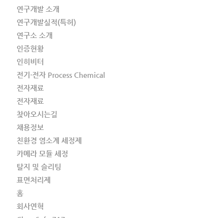
연구개발 소개
연구개발실적(특허)
연구소 소개
인증현황
인히비터
전기·전자 Process Chemical
전자재료
전자재료
찾아오시는길
채용정보
친환경 염소계 세정제
카메라 모듈 세정
탈지 및 슬리팅
표면처리제
홈
회사연혁