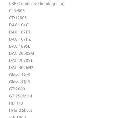
CBF (Conductive bonding film)
CLN-805
CT-1200S
DAC-104C
DAC-107DL
DAC-107DZ
DAC-109SE
DAC-2050SM
DAC-2070S1
DAC-3026N2
Glass 에칭제
Glass 에칭제
GT-2000
GT-250MG4
HD-113
Hybrid Sheet
JCF-1060