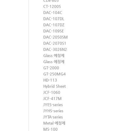
CLN-805
CT-1200S
DAC-104C
DAC-107DL
DAC-107DZ
DAC-109SE
DAC-2050SM
DAC-2070S1
DAC-3026N2
Glass 에칭제
Glass 에칭제
GT-2000
GT-250MG4
HD-113
Hybrid Sheet
JCF-1060
JCF-417M
JYES-series
JYHS-series
JYTA-series
Metal 에칭제
MS-100