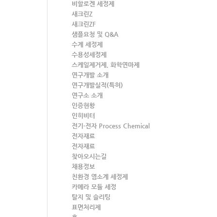
비할로겐 세정제
새크린Z
새크린ZF
샘플요청 및 Q&A
수계 세정제
수용성세정제
스케일제거제, 화학연마제
연구개발 소개
연구개발실적(특허)
연구소 소개
인증현황
인히비터
전기·전자 Process Chemical
전자재료
전자재료
찾아오시는길
채용정보
친환경 염소계 세정제
카메라 모듈 세정
탈지 및 슬리팅
표면처리제