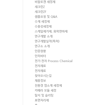
비할로겐 세정제
새크린Z
새크린ZF
샘플요청 및 Q&A
수계 세정제
수용성세정제
스케일제거제, 화학연마제
연구개발 소개
연구개발실적(특허)
연구소 소개
인증현황
인히비터
전기·전자 Process Chemical
전자재료
전자재료
찾아오시는길
채용정보
친환경 염소계 세정제
카메라 모듈 세정
탈지 및 슬리팅
표면처리제