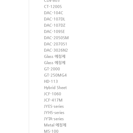
CLN-805
CT-1200S
DAC-104C
DAC-107DL
DAC-107DZ
DAC-109SE
DAC-2050SM
DAC-2070S1
DAC-3026N2
Glass 에칭제
Glass 에칭제
GT-2000
GT-250MG4
HD-113
Hybrid Sheet
JCF-1060
JCF-417M
JYES-series
JYHS-series
JYTA-series
Metal 에칭제
MS-100