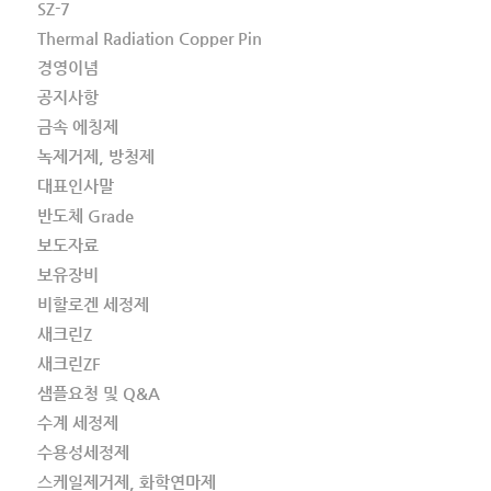
SZ-7
Thermal Radiation Copper Pin
경영이념
공지사항
금속 에칭제
녹제거제, 방청제
대표인사말
반도체 Grade
보도자료
보유장비
비할로겐 세정제
새크린Z
새크린ZF
샘플요청 및 Q&A
수계 세정제
수용성세정제
스케일제거제, 화학연마제