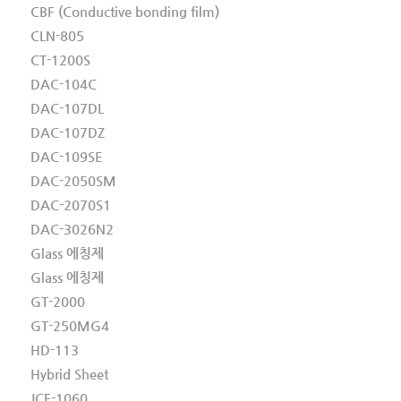
CBF (Conductive bonding film)
CLN-805
CT-1200S
DAC-104C
DAC-107DL
DAC-107DZ
DAC-109SE
DAC-2050SM
DAC-2070S1
DAC-3026N2
Glass 에칭제
Glass 에칭제
GT-2000
GT-250MG4
HD-113
Hybrid Sheet
JCF-1060