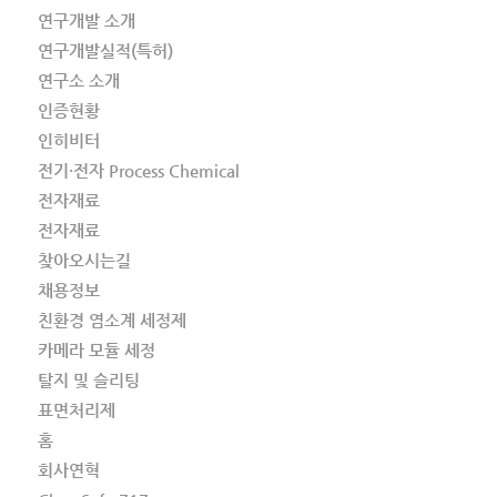
연구개발 소개
연구개발실적(특허)
연구소 소개
인증현황
인히비터
전기·전자 Process Chemical
전자재료
전자재료
찾아오시는길
채용정보
친환경 염소계 세정제
카메라 모듈 세정
탈지 및 슬리팅
표면처리제
홈
회사연혁