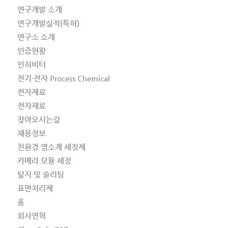
연구개발 소개
연구개발실적(특허)
연구소 소개
인증현황
인히비터
전기·전자 Process Chemical
전자재료
전자재료
찾아오시는길
채용정보
친환경 염소계 세정제
카메라 모듈 세정
탈지 및 슬리팅
표면처리제
홈
회사연혁