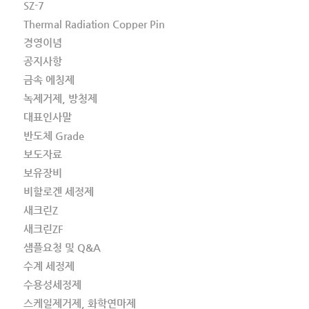
SZ-7
Thermal Radiation Copper Pin
경영이념
공지사항
금속 에칭제
녹제거제, 방청제
대표인사말
반도체 Grade
보도자료
보유장비
비할로겐 세정제
새크린Z
새크린ZF
샘플요청 및 Q&A
수계 세정제
수용성세정제
스케일제거제, 화학연마제