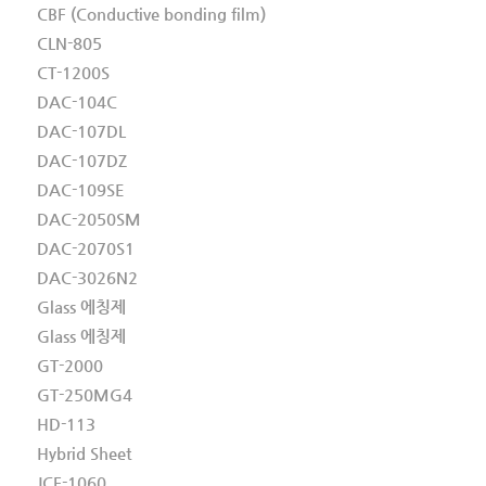
CBF (Conductive bonding film)
CLN-805
CT-1200S
DAC-104C
DAC-107DL
DAC-107DZ
DAC-109SE
DAC-2050SM
DAC-2070S1
DAC-3026N2
Glass 에칭제
Glass 에칭제
GT-2000
GT-250MG4
HD-113
Hybrid Sheet
JCF-1060