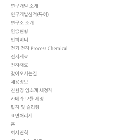
연구개발 소개
연구개발실적(특허)
연구소 소개
인증현황
인히비터
전기·전자 Process Chemical
전자재료
전자재료
찾아오시는길
채용정보
친환경 염소계 세정제
카메라 모듈 세정
탈지 및 슬리팅
표면처리제
홈
회사연혁