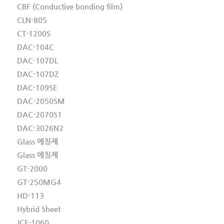
CBF (Conductive bonding film)
CLN-805
CT-1200S
DAC-104C
DAC-107DL
DAC-107DZ
DAC-109SE
DAC-2050SM
DAC-2070S1
DAC-3026N2
Glass 에칭제
Glass 에칭제
GT-2000
GT-250MG4
HD-113
Hybrid Sheet
JCF-1060