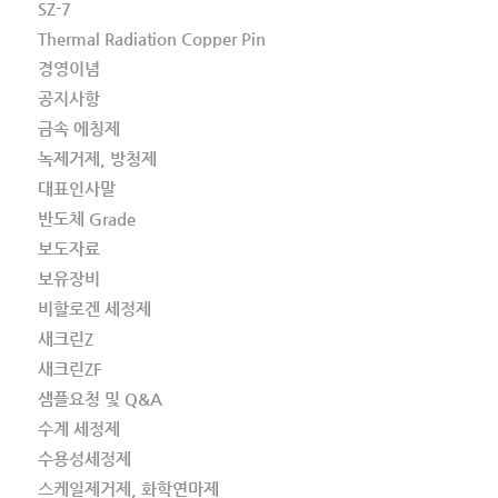
SZ-7
Thermal Radiation Copper Pin
경영이념
공지사항
금속 에칭제
녹제거제, 방청제
대표인사말
반도체 Grade
보도자료
보유장비
비할로겐 세정제
새크린Z
새크린ZF
샘플요청 및 Q&A
수계 세정제
수용성세정제
스케일제거제, 화학연마제