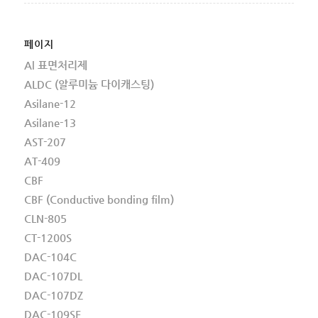
페이지
Al 표면처리제
ALDC (알루미늄 다이캐스팅)
Asilane-12
Asilane-13
AST-207
AT-409
CBF
CBF (Conductive bonding film)
CLN-805
CT-1200S
DAC-104C
DAC-107DL
DAC-107DZ
DAC-109SE