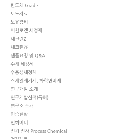
반도체 Grade
보도자료
보유장비
비할로겐 세정제
새크린Z
새크린ZF
샘플요청 및 Q&A
수계 세정제
수용성세정제
스케일제거제, 화학연마제
연구개발 소개
연구개발실적(특허)
연구소 소개
인증현황
인히비터
전기·전자 Process Chemical