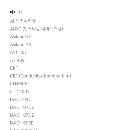
페이지
Al 표면처리제
ALDC (알루미늄 다이캐스팅)
Asilane-12
Asilane-13
AST-207
AT-409
CBF
CBF (Conductive bonding film)
CLN-805
CT-1200S
DAC-104C
DAC-107DL
DAC-107DZ
DAC-109SE