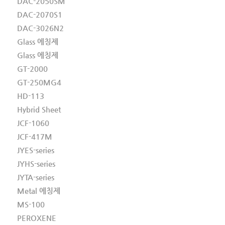
DAC-2050SM
DAC-2070S1
DAC-3026N2
Glass 에칭제
Glass 에칭제
GT-2000
GT-250MG4
HD-113
Hybrid Sheet
JCF-1060
JCF-417M
JYES-series
JYHS-series
JYTA-series
Metal 에칭제
MS-100
PEROXENE