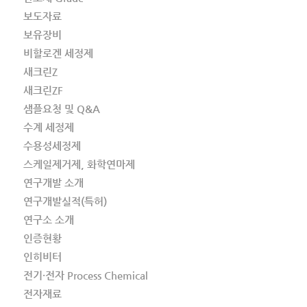
보도자료
보유장비
비할로겐 세정제
새크린Z
새크린ZF
샘플요청 및 Q&A
수계 세정제
수용성세정제
스케일제거제, 화학연마제
연구개발 소개
연구개발실적(특허)
연구소 소개
인증현황
인히비터
전기·전자 Process Chemical
전자재료