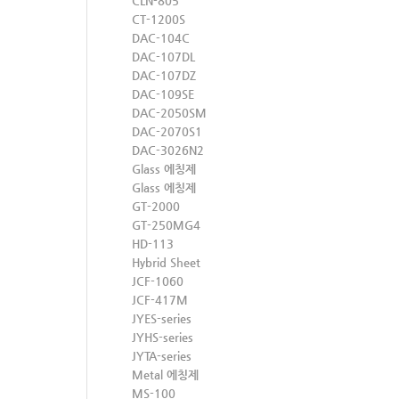
CLN-805
CT-1200S
DAC-104C
DAC-107DL
DAC-107DZ
DAC-109SE
DAC-2050SM
DAC-2070S1
DAC-3026N2
Glass 에칭제
Glass 에칭제
GT-2000
GT-250MG4
HD-113
Hybrid Sheet
JCF-1060
JCF-417M
JYES-series
JYHS-series
JYTA-series
Metal 에칭제
MS-100