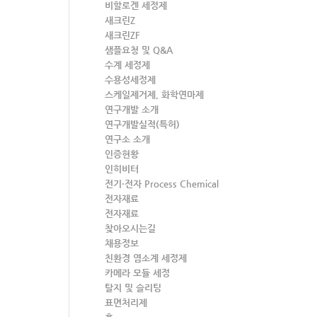
비할로겐 세정제
새크린Z
새크린ZF
샘플요청 및 Q&A
수계 세정제
수용성세정제
스케일제거제, 화학연마제
연구개발 소개
연구개발실적(특허)
연구소 소개
인증현황
인히비터
전기·전자 Process Chemical
전자재료
전자재료
찾아오시는길
채용정보
친환경 염소계 세정제
카메라 모듈 세정
탈지 및 슬리팅
표면처리제