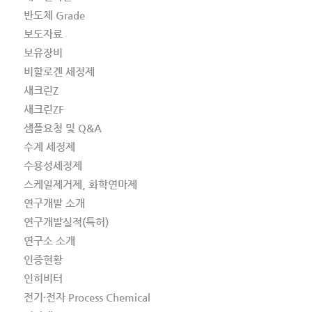
반도체 Grade
보도자료
보유장비
비할로겐 세정제
새크린Z
새크린ZF
샘플요청 및 Q&A
수계 세정제
수용성세정제
스케일제거제, 화학연마제
연구개발 소개
연구개발실적(특허)
연구소 소개
인증현황
인히비터
전기·전자 Process Chemical