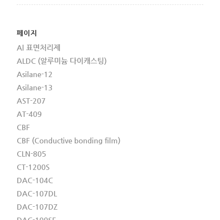
페이지
Al 표면처리제
ALDC (알루미늄 다이캐스팅)
Asilane-12
Asilane-13
AST-207
AT-409
CBF
CBF (Conductive bonding film)
CLN-805
CT-1200S
DAC-104C
DAC-107DL
DAC-107DZ
DAC-109SE