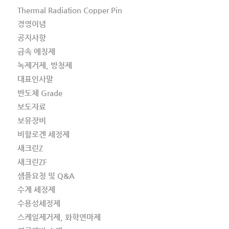
Thermal Radiation Copper Pin
경영이념
공지사항
금속 에칭제
녹제거제, 방청제
대표인사말
반도체 Grade
보도자료
보유장비
비할로겐 세정제
새크린Z
새크린ZF
샘플요청 및 Q&A
수계 세정제
수용성세정제
스케일제거제, 화학연마제