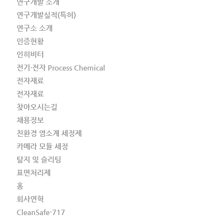
연구개발 소개
연구개발실적(특허)
연구소 소개
인증현황
인히비터
전기·전자 Process Chemical
전자재료
전자재료
찾아오시는길
채용정보
친환경 염소계 세정제
카메라 모듈 세정
탈지 및 슬리팅
표면처리제
홈
회사연혁
CleanSafe-717