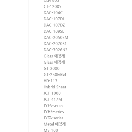
CLN-805
CT-1200S
DAC-104C
DAC-107DL
DAC-107DZ
DAC-109SE
DAC-2050SM
DAC-2070S1
DAC-3026N2
Glass 에칭제
Glass 에칭제
GT-2000
GT-250MG4
HD-113
Hybrid Sheet
JCF-1060
JCF-417M
JYES-series
JYHS-series
JYTA-series
Metal 에칭제
MS-100