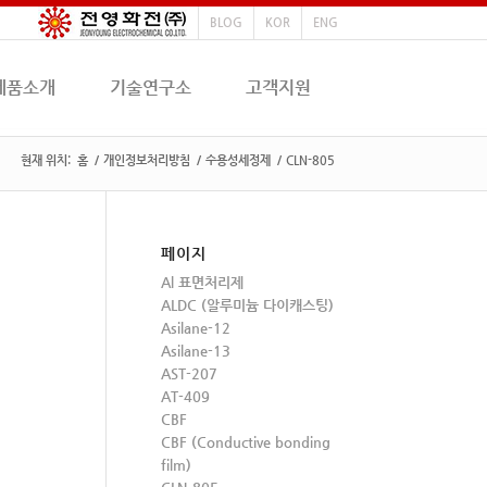
BLOG
KOR
ENG
제품소개
기술연구소
고객지원
현재 위치:
홈
/
개인정보처리방침
/
수용성세정제
/
CLN-805
페이지
Al 표면처리제
ALDC (알루미늄 다이캐스팅)
Asilane-12
Asilane-13
AST-207
AT-409
CBF
CBF (Conductive bonding
film)