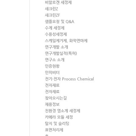
비할로겐 세정제
새크린Z
새크린ZF
샘플요청 및 Q&A
수계 세정제
수용성세정제
스케일제거제, 화학연마제
연구개발 소개
연구개발실적(특허)
연구소 소개
인증현황
인히비터
전기·전자 Process Chemical
전자재료
전자재료
찾아오시는길
채용정보
친환경 염소계 세정제
카메라 모듈 세정
탈지 및 슬리팅
표면처리제