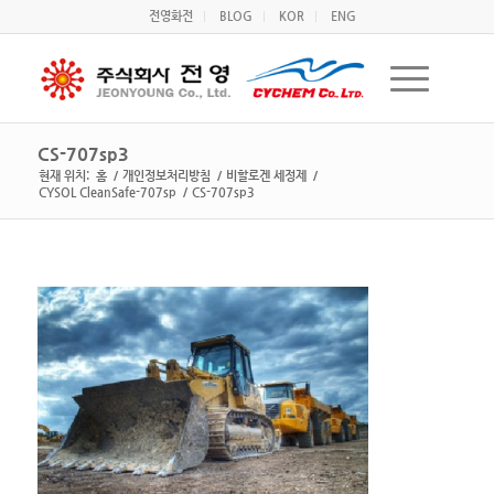
전영화전
BLOG
KOR
ENG
CS-707sp3
현재 위치:
홈
/
개인정보처리방침
/
비할로겐 세정제
/
CYSOL CleanSafe-707sp
/
CS-707sp3