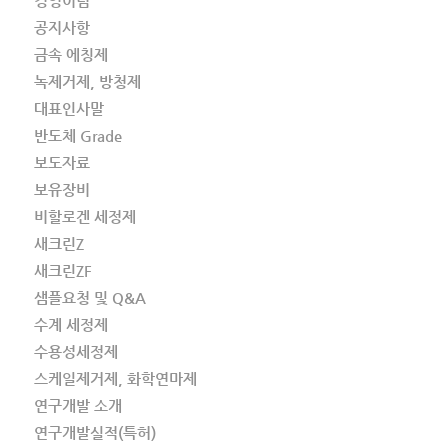
경영이념
공지사항
금속 에칭제
녹제거제, 방청제
대표인사말
반도체 Grade
보도자료
보유장비
비할로겐 세정제
새크린Z
새크린ZF
샘플요청 및 Q&A
수계 세정제
수용성세정제
스케일제거제, 화학연마제
연구개발 소개
연구개발실적(특허)