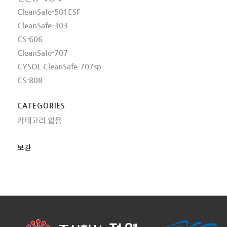
CleanSafe-501ESF
CleanSafe-303
CS-606
CleanSafe-707
CYSOL CleanSafe-707sp
CS-808
CATEGORIES
카테고리 없음
보관