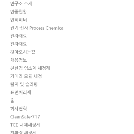
연구소 소개
인증현황
인히비터
전기·전자 Process Chemical
전자재료
전자재료
찾아오시는길
채용정보
친환경 염소계 세정제
카메라 모듈 세정
탈지 및 슬리팅
표면처리제
홈
회사연혁
CleanSafe-717
TCE 대체세정제
친환경 세정제