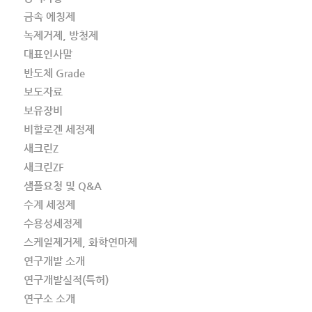
금속 에칭제
녹제거제, 방청제
대표인사말
반도체 Grade
보도자료
보유장비
비할로겐 세정제
새크린Z
새크린ZF
샘플요청 및 Q&A
수계 세정제
수용성세정제
스케일제거제, 화학연마제
연구개발 소개
연구개발실적(특허)
연구소 소개