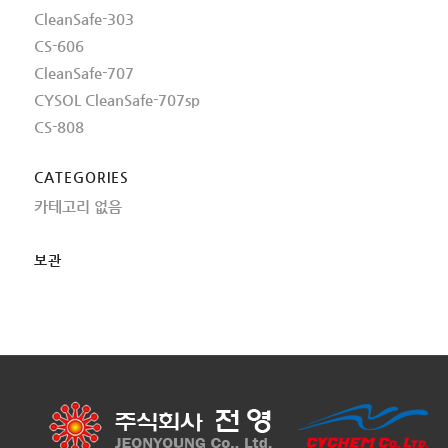
CleanSafe-303
CS-606
CleanSafe-707
CYSOL CleanSafe-707sp
CS-808
CATEGORIES
카테고리 없음
보관