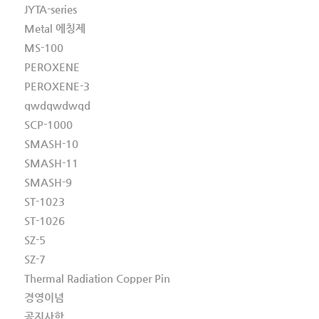
JYTA-series
Metal 에칭제
MS-100
PEROXENE
PEROXENE-3
qwdqwdwqd
SCP-1000
SMASH-10
SMASH-11
SMASH-9
ST-1023
ST-1026
SZ-5
SZ-7
Thermal Radiation Copper Pin
경영이념
공지사항