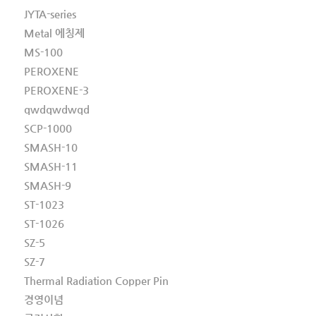
JYTA-series
Metal 에칭제
MS-100
PEROXENE
PEROXENE-3
qwdqwdwqd
SCP-1000
SMASH-10
SMASH-11
SMASH-9
ST-1023
ST-1026
SZ-5
SZ-7
Thermal Radiation Copper Pin
경영이념