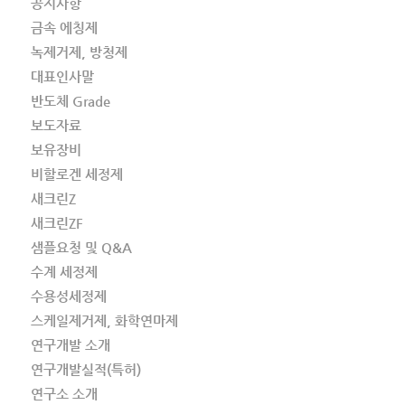
공지사항
금속 에칭제
녹제거제, 방청제
대표인사말
반도체 Grade
보도자료
보유장비
비할로겐 세정제
새크린Z
새크린ZF
샘플요청 및 Q&A
수계 세정제
수용성세정제
스케일제거제, 화학연마제
연구개발 소개
연구개발실적(특허)
연구소 소개