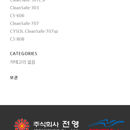
CleanSafe-303
CS-606
CleanSafe-707
CYSOL CleanSafe-707sp
CS-808
CATEGORIES
카테고리 없음
보관