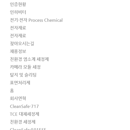
인증현황
인히비터
전기·전자 Process Chemical
전자재료
전자재료
찾아오시는길
채용정보
친환경 염소계 세정제
카메라 모듈 세정
탈지 및 슬리팅
표면처리제
홈
회사연혁
CleanSafe-717
TCE 대체세정제
친환경 세정제
CleanSafe-501ESF