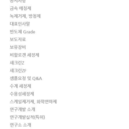
공지사항
금속 에칭제
녹제거제, 방청제
대표인사말
반도체 Grade
보도자료
보유장비
비할로겐 세정제
새크린Z
새크린ZF
샘플요청 및 Q&A
수계 세정제
수용성세정제
스케일제거제, 화학연마제
연구개발 소개
연구개발실적(특허)
연구소 소개