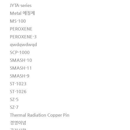
JYTA-series
Metal 에칭제
MS-100
PEROXENE
PEROXENE-3
qwdqwdwqd
SCP-1000
SMASH-10
SMASH-11
SMASH-9
ST-1023
ST-1026
SZ-5
SZ-7
Thermal Radiation Copper Pin
경영이념