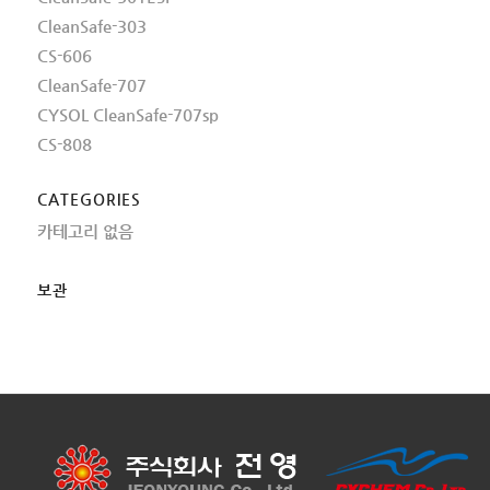
CleanSafe-303
CS-606
CleanSafe-707
CYSOL CleanSafe-707sp
CS-808
CATEGORIES
카테고리 없음
보관