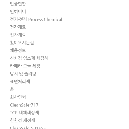
인증현황
인히비터
전기·전자 Process Chemical
전자재료
전자재료
찾아오시는길
채용정보
친환경 염소계 세정제
카메라 모듈 세정
탈지 및 슬리팅
표면처리제
홈
회사연혁
CleanSafe-717
TCE 대체세정제
친환경 세정제
CleanSafe-501ESF