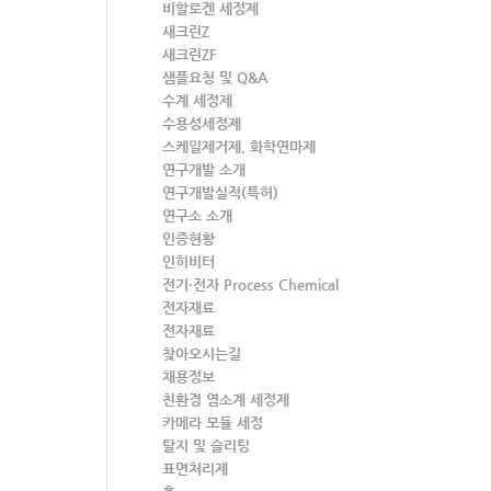
비할로겐 세정제
새크린Z
새크린ZF
샘플요청 및 Q&A
수계 세정제
수용성세정제
스케일제거제, 화학연마제
연구개발 소개
연구개발실적(특허)
연구소 소개
인증현황
인히비터
전기·전자 Process Chemical
전자재료
전자재료
찾아오시는길
채용정보
친환경 염소계 세정제
카메라 모듈 세정
탈지 및 슬리팅
표면처리제