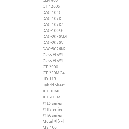
CLN-805
CT-1200S
DAC-104C
DAC-107DL
DAC-107DZ
DAC-109SE
DAC-2050SM
DAC-2070S1
DAC-3026N2
Glass 에칭제
Glass 에칭제
GT-2000
GT-250MG4
HD-113
Hybrid Sheet
JCF-1060
JCF-417M
JYES-series
JYHS-series
JYTA-series
Metal 에칭제
MS-100