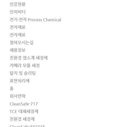
인증현황
인히비터
전기·전자 Process Chemical
전자재료
전자재료
찾아오시는길
채용정보
친환경 염소계 세정제
카메라 모듈 세정
탈지 및 슬리팅
표면처리제
홈
회사연혁
CleanSafe-717
TCE 대체세정제
친환경 세정제
CleanSafe-501ESF