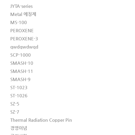
JYTA-series
Metal 에칭제
MS-100
PEROXENE
PEROXENE-3
qwdqwdwqd
SCP-1000
SMASH-10
SMASH-11
SMASH-9
ST-1023
ST-1026
SZ-5
SZ-7
Thermal Radiation Copper Pin
경영이념