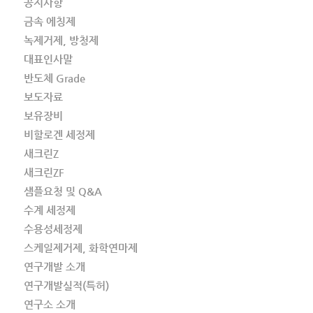
공지사항
금속 에칭제
녹제거제, 방청제
대표인사말
반도체 Grade
보도자료
보유장비
비할로겐 세정제
새크린Z
새크린ZF
샘플요청 및 Q&A
수계 세정제
수용성세정제
스케일제거제, 화학연마제
연구개발 소개
연구개발실적(특허)
연구소 소개