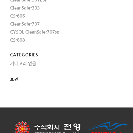
CleanSafe-303
CS-606
CleanSafe-707
CYSOL CleanSafe-707sp
CS-808
CATEGORIES
카테고리 없음
보관