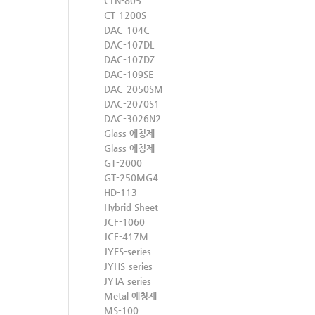
CLN-805
CT-1200S
DAC-104C
DAC-107DL
DAC-107DZ
DAC-109SE
DAC-2050SM
DAC-2070S1
DAC-3026N2
Glass 에칭제
Glass 에칭제
GT-2000
GT-250MG4
HD-113
Hybrid Sheet
JCF-1060
JCF-417M
JYES-series
JYHS-series
JYTA-series
Metal 에칭제
MS-100