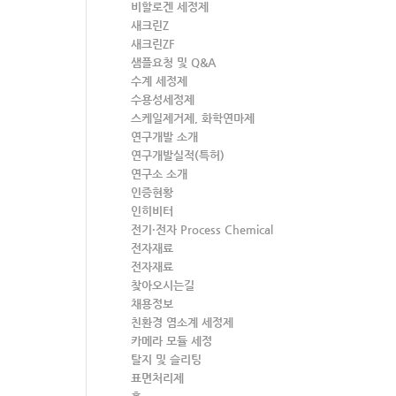
비할로겐 세정제
새크린Z
새크린ZF
샘플요청 및 Q&A
수계 세정제
수용성세정제
스케일제거제, 화학연마제
연구개발 소개
연구개발실적(특허)
연구소 소개
인증현황
인히비터
전기·전자 Process Chemical
전자재료
전자재료
찾아오시는길
채용정보
친환경 염소계 세정제
카메라 모듈 세정
탈지 및 슬리팅
표면처리제