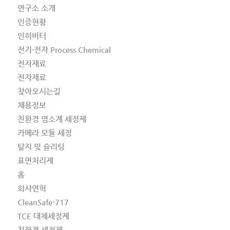
연구소 소개
인증현황
인히비터
전기·전자 Process Chemical
전자재료
전자재료
찾아오시는길
채용정보
친환경 염소계 세정제
카메라 모듈 세정
탈지 및 슬리팅
표면처리제
홈
회사연혁
CleanSafe-717
TCE 대체세정제
친환경 세정제