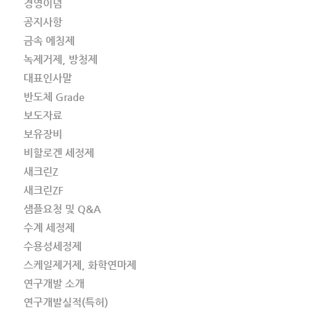
경영이념
공지사항
금속 에칭제
녹제거제, 방청제
대표인사말
반도체 Grade
보도자료
보유장비
비할로겐 세정제
새크린Z
새크린ZF
샘플요청 및 Q&A
수계 세정제
수용성세정제
스케일제거제, 화학연마제
연구개발 소개
연구개발실적(특허)