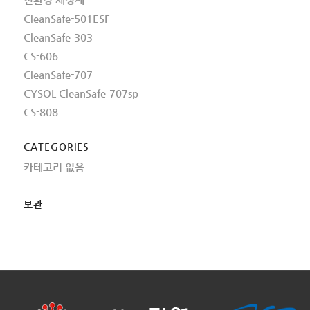
CleanSafe-501ESF
CleanSafe-303
CS-606
CleanSafe-707
CYSOL CleanSafe-707sp
CS-808
CATEGORIES
카테고리 없음
보관