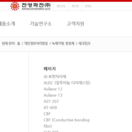
BLOG
KOR
ENG
제품소개
기술연구소
고객지원
현재 위치:
홈
/
개인정보처리방침
/
녹제거제, 방청제
/
새크린ZF
페이지
Al 표면처리제
ALDC (알루미늄 다이캐스팅)
Asilane-12
Asilane-13
AST-207
AT-409
CBF
CBF (Conductive bonding
film)