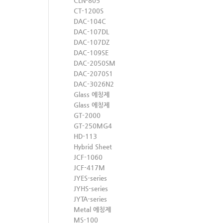
CLN-805
CT-1200S
DAC-104C
DAC-107DL
DAC-107DZ
DAC-109SE
DAC-2050SM
DAC-2070S1
DAC-3026N2
Glass 에칭제
Glass 에칭제
GT-2000
GT-250MG4
HD-113
Hybrid Sheet
JCF-1060
JCF-417M
JYES-series
JYHS-series
JYTA-series
Metal 에칭제
MS-100