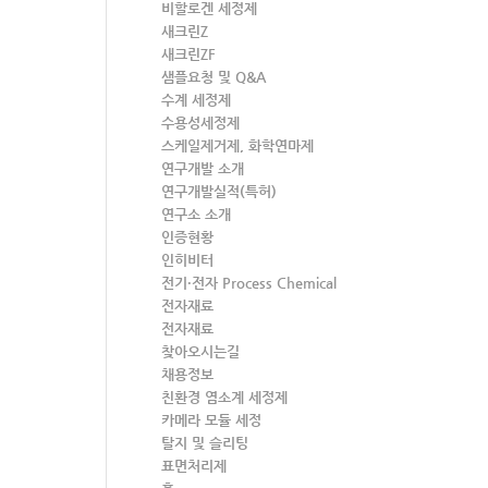
비할로겐 세정제
새크린Z
새크린ZF
샘플요청 및 Q&A
수계 세정제
수용성세정제
스케일제거제, 화학연마제
연구개발 소개
연구개발실적(특허)
연구소 소개
인증현황
인히비터
전기·전자 Process Chemical
전자재료
전자재료
찾아오시는길
채용정보
친환경 염소계 세정제
카메라 모듈 세정
탈지 및 슬리팅
표면처리제