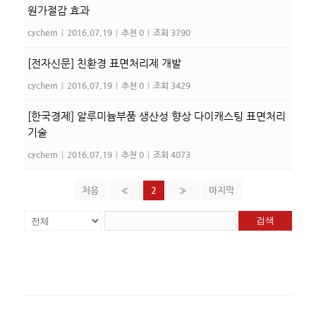
원가절감 효과
cychem
|
2016.07.19
|
추천 0
|
조회 3790
[전자신문] 친환경 표면처리제 개발
cychem
|
2016.07.19
|
추천 0
|
조회 3429
[한국경제] 알루미늄부품 생산성 향상 다이캐스팅 표면처리
기술
cychem
|
2016.07.19
|
추천 0
|
조회 4073
처음
«
2
»
마지막
검색