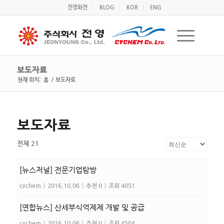
전영화전
BLOG
KOR
ENG
보도자료
현재 위치:
홈
/
보도자료
보도자료
전체 21
[뉴스저널] 전문기업탐방
cychem
|
2016.10.06
|
추천 0
|
조회 4051
[연합뉴스] 산세부식억제제 개발 및 공급
cychem
|
2016.10.06
|
추천 0
|
조회 4504