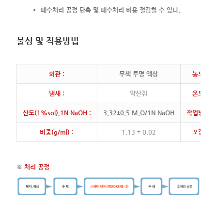
폐수처리 공정 단축 및 폐수처리 비용 절감할 수 있다.
물성 및 적용방법
외관 :
무색 투명 액상
농도 :
냄새 :
약산취
온도 :
산도(1%sol),1N NaOH :
3.32±0.5 M.O/1N NaOH
작업방법 :
비중(g/ml) :
1.13 ± 0.02
포장 :
※
처리 공정