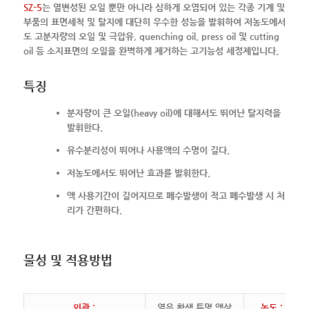
SZ–5
는 열변성된 오일 뿐만 아니라 심하게 오염되어 있는 각종 기계 및
부품의 표면세척 및 탈지에 대단히 우수한 성능을 발휘하여 저농도에서
도 고분자량의 오일 및 극압유, quenching oil, press oil 및 cutting
oil 등 소지표면의 오일을 완벽하게 제거하는 고기능성 세정제입니다.
특징
분자량이 큰 오일(heavy oil)에 대해서도 뛰어난 탈지력을
발휘한다.
유수분리성이 뛰어나 사용액의 수명이 길다.
저농도에서도 뛰어난 효과를 발휘한다.
액 사용기간이 길어지므로 폐수발생이 적고 폐수발생 시 처
리가 간편하다.
물성 및 적용방법
외관 :
옅은 황색 투명 액상
농도 :