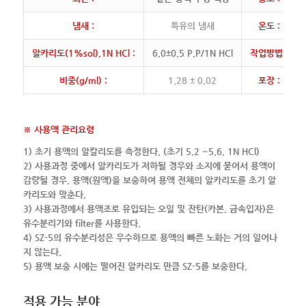
냄새 :
특유의 냄새
온도 :
알카리도(1%sol),1N HCl :
6.0±0.5 P.P/1N HCl
작업방법 :
비중(g/ml) :
1.28 ± 0.02
포장 :
※ 사용액 관리요령
1) 초기 용액의 알칼리도를 측정한다. (초기 5.2 ~5.6, 1N HCl)
2) 사용과정 중에서 알카리도가 저하될 경우와 소지에 묻어서 용액이
감량될 경우, 용액(원액)을 보충하여 용액 전체의 알카리도를 초기 알
카리도와 맞춘다.
3) 사용과정에서 용액조로 유입되는 오일 및 잔탄(카본, 금속입자)은
유수분리기와 filter를 사용한다.
4) SZ-5의 유수분리성은 우수하므로 용액의 빠른 노화는 거의 일어나
지 않는다.
5) 용액 보충 시에는 떨어진 알카리도 만큼 SZ-5를 보충한다.
적용 가능 분야