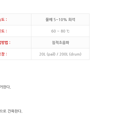
도 :
물에 5~10% 희석
도 :
60 ~ 80 ℃
방법 :
침적초음파
장 :
20L (pail) / 200L (drum)
거한다.
으로 건욕한다.