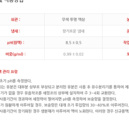
외관 :
무색 투명 액상
농
냄새 :
향기로운 냄새
온
pH(원액) :
8.5 ± 0.5
작업
비중(g/ml) :
0.99 ± 0.02
포
액 관리 요령
 초기 pH를 측정한다.
입되는 유분은 대부분 상부로 부상되고 분리된 유분은 사용 후 유수분리기를 통하여 제
기가 없을 경우 유흡착조를 세정조의 상부에 설치하여 주 3~4회 교환한다.
의 사용기간이 경과하여 세정력이 떨어지면 pH를 측정하여 보충량을 결정한다.
가 원활하게 이루어질 경우, 보충량은 대개 초기 투입량의 30~40%로 이루어진다.
의 사용기간이 장기화된 경우 생분해가 이루어져 액이 노화된다. 이러한 경우 신규용액