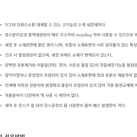
TCE와 탄화수소를 대체할 수 있는 고기능성 수계 세정제이다.
유수분리성과 용액재생성이 매우 우수하여 recycling 하여 사용할 수 있으므로 
세정 후 소재표면에 밝은 광이 나며, 부품의 소재표면이 서로 달라붙지 않는 특성
건조 시 발청현상이 없으며, 세정 후에도 소재가 변색되지 않는다.
완벽한 유분제거와 이물질(잔탄, 먼지, 이온성 물질 등)의 정밀세정기능을 발휘한
알카리염이나 중성염이 포함되어 있지 않아 소재표면에 염과 유분의 재흡착이 없
인체에 저독한 성분이며 환경파괴 물질이 포함되어 있지 않아 각종 환경규제에 제
적용분야가 다양하여 액 사용 시 제약이 없다.
세척 후 린스가 잘 되어 린스공정의 물 사용량이 줄어 폐수 발생량이 적다.
및 적용방법