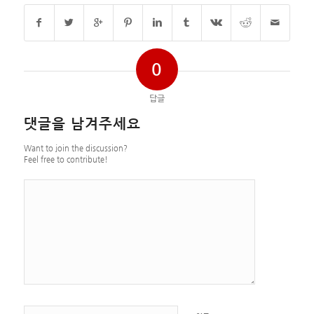
0
답글
댓글을 남겨주세요
Want to join the discussion?
Feel free to contribute!