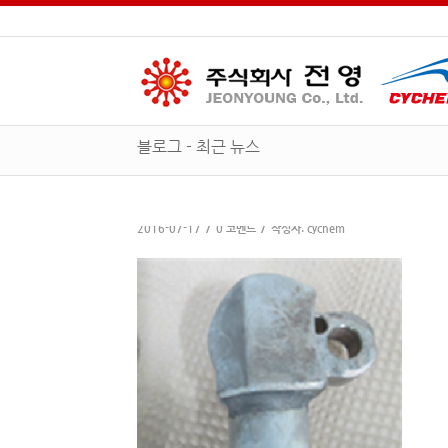
블로그 - 최근 뉴스
/
/
2016-07-17
0 코멘트
작성자:
cychem