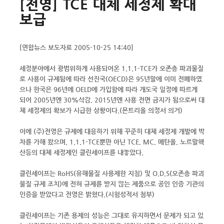
[전영] TCE 대체 세정제 확대
보급
[연합뉴스 보도자료 2005-10-25 14:40]
세정분야에서 광범위하게 사용되어온 1.1.1-TCE가 오존층 파괴물질
로 사용이 규제됨에 따라 선진국(OECD)은 95년말에 이미 전폐하였
으나 한국은 96년에 OELD에 가입함에 따라 개도국 일정에 따르게
되어 2005년엔 30%삭감, 2015년엔 사용 전면 금지가 됨으로써 대
체 세정제의 확보가 시급한 상황이다.(몬트리올 의정서 의거)
이에 (주)전영은 규제에 대응하기 위해 꾸준히 대체 세정제 개발에 박
차를 가해 왔으며, 1.1.1-TCE뿐만 아닌 TCE, MC, 메탄올, 노르말헥
산등의 대체 세정제인 클린세이프를 내놓았다.
클린세이프는 RoHS(유해물질 사용제한 지침) 및 O.D.S(오존층 파괴
물질 규제 조치)에 전혀 규제를 받지 않는 제품으로 공인 인증 기관의
인증을 받았다고 전영은 밝혔다.(시험성적서 첨부)
클린세이프는 기존 용제의 성능은 그대로 유지하면서 문제가 되고 있