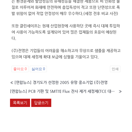
는 환경문제와 발암성등의 유해성등을 해결한 제품으로 비 인화성 물
질로 이루어져 화재에 안전하며 흡입독성이 적고 또한 난연성으로 폭
발 위험이 없어 작업 안정성이 매우 우수하다.(세정 전후 비교 사진)
또한 클린세이프는 현재 산업현장에 사용하던 곳에 즉시 대체 투입하
여 사용이 가능하도록 설계되어 있어 많은 업체들의 호응이 예상된
다.
(주)전영은 기업들의 어려움을 해소하고자 무상으로 샘플을 제공하고
있으며 대체 세정제 확대 보급에 심혈을 기울이고 있다.
좋아요
0
싫어요
0
인쇄
«
[연합뉴스] 경기도가 선정한 2005 유망 중소기업 (주)전영
[연합뉴스] PCB 기판 및 SMT의 Flux 잔사 제거 세정제(TCE 대체 세정)
»
목록보기
답글쓰기