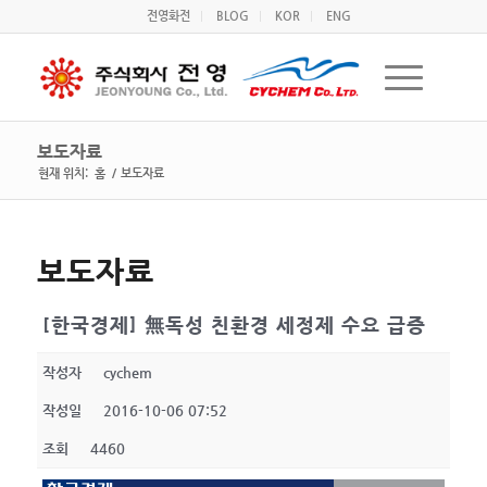
전영화전
BLOG
KOR
ENG
보도자료
현재 위치:
홈
/
보도자료
보도자료
[한국경제] 無독성 친환경 세정제 수요 급증
작성자
cychem
작성일
2016-10-06 07:52
조회
4460