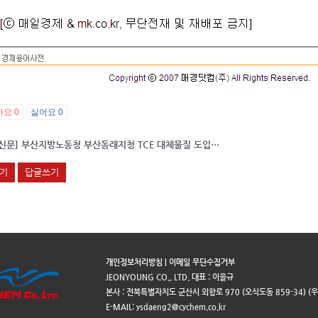
아요
0
싫어요
0
[안전신문] 부산지방노동청 부산동래지청 TCE 대체물질 도입사례 전파 (CS-606)
기
답글쓰기
개인정보처리방침
|
이메일 무단수집거부
JEONYOUNG CO., LTD. 대표 : 이을규
본사 : 전북특별자치도 군산시 외항로 970 (오식도동 859-34) (우.5400
E-MAIL: ysdaeng2@cychem.co.kr