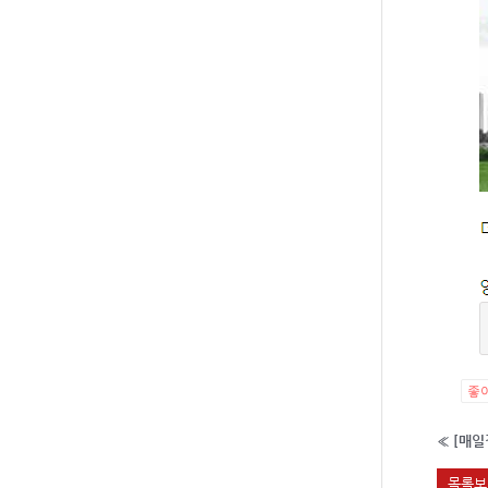
좋
«
[매일
목록보