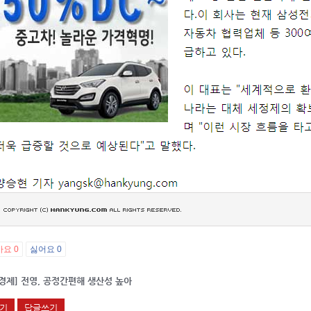
아요
0
싫어요
0
경제] 전영, 공정간편해 생산성 높아
기
답글쓰기