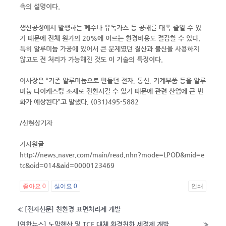
측의 설명이다.
생산공정에서 발생하는 폐수나 유독가스 등 공해를 대폭 줄일 수 있
기 때문에 전체 원가의 20%에 이르는 환경비용도 절감할 수 있다.
특히 알루미늄 가공에 있어서 큰 문제였던 질산과 불산을 사용하지
않고도 전 처리가 가능해진 것도 이 기술의 특징이다.
이사장은 “기존 알루미늄으로 만들던 전자, 통신, 기계부품 등을 알루
미늄 다이캐스팅 소재로 전환시킬 수 있기 때문에 관련 산업에 큰 변
화가 예상된다”고 말했다. (031)495-5882
/신현상기자
기사원글
http://news.naver.com/main/read.nhn?mode=LPOD&mid=e
tc&oid=014&aid=0000123469
좋아요
0
싫어요
0
인쇄
«
[전자신문] 친환경 표면처리제 개발
[연합뉴스] 노말헥산 및 TCE 대체 환경친화 세정제 개발
»