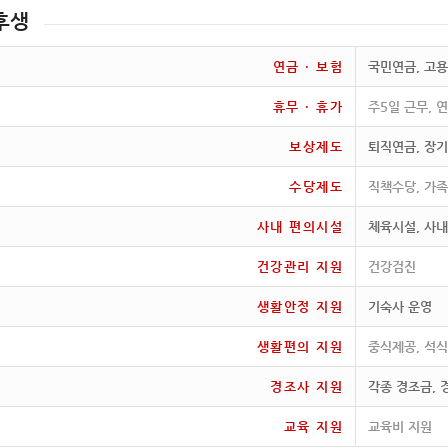
후생
연금 · 보험
국민연금, 고용
휴무 · 휴가
주5일 근무, 
보상제도
퇴직연금, 장기
수당제도
직책수당, 가
사내 편의시설
체육시설, 사내
건강관리 지원
건강검진
생활안정 지원
기숙사 운영
생활편의 지원
중식제공, 석식
경조사 지원
각종 경조금,
교육 지원
교육비 지원