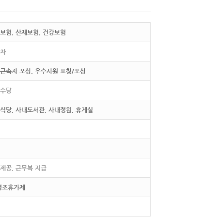
보험, 산재보험, 건강보험
연차
근속자 포상, 우수사원 표창/포상
족수당
식당, 사내도서관, 사내정원, 휴게실
제공, 근무복 지급
 경조휴가제